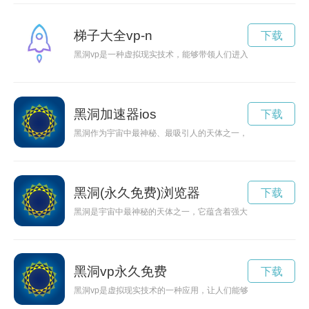
梯子大全vp-n
下载
黑洞vp是一种虚拟现实技术，能够带领人们进入未知的世界，探
黑洞加速器ios
下载
黑洞作为宇宙中最神秘、最吸引人的天体之一，其加速现象备受
黑洞(永久免费)浏览器
下载
黑洞是宇宙中最神秘的天体之一，它蕴含着强大的引力，能够吞
黑洞vp永久免费
下载
黑洞vp是虚拟现实技术的一种应用，让人们能够在虚拟世界中体