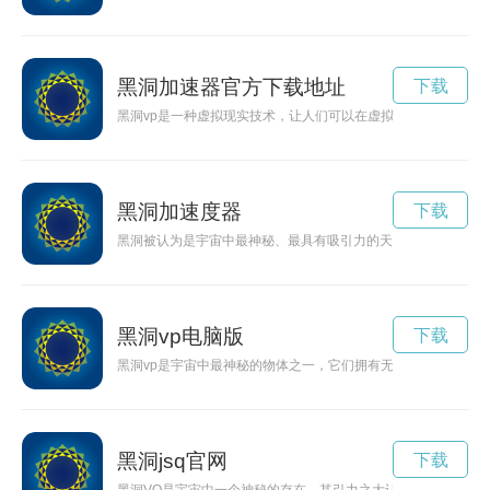
黑洞加速器官方下载地址
下载
黑洞vp是一种虚拟现实技术，让人们可以在虚拟空间中探索黑洞
黑洞加速度器
下载
黑洞被认为是宇宙中最神秘、最具有吸引力的天体之一。而黑洞
黑洞vp电脑版
下载
黑洞vp是宇宙中最神秘的物体之一，它们拥有无法想象的引力和
黑洞jsq官网
下载