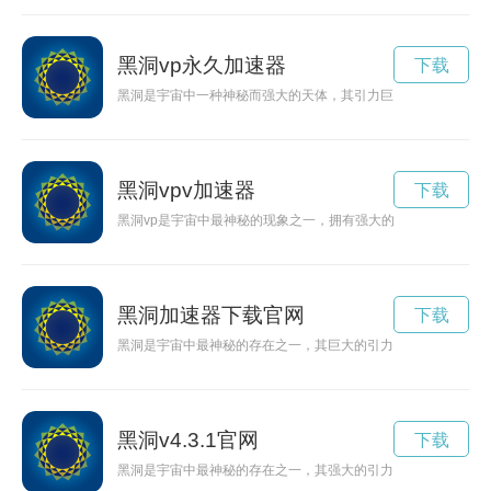
黑洞vp永久加速器
下载
黑洞是宇宙中一种神秘而强大的天体，其引力巨大，能够吞噬一
黑洞vpv加速器
下载
黑洞vp是宇宙中最神秘的现象之一，拥有强大的引力，吞噬一切
黑洞加速器下载官网
下载
黑洞是宇宙中最神秘的存在之一，其巨大的引力场不仅可以吞噬
黑洞v4.3.1官网
下载
黑洞是宇宙中最神秘的存在之一，其强大的引力一直以来都让人