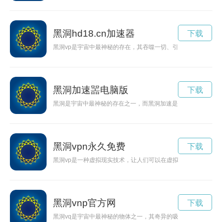
黑洞hd18.cn加速器
下载
黑洞vp是宇宙中最神秘的存在，其吞噬一切、引力强大的特性
黑洞加速噐电脑版
下载
黑洞是宇宙中最神秘的存在之一，而黑洞加速是一个引人注目的
黑洞vpn永久免费
下载
黑洞vp是一种虚拟现实技术，让人们可以在虚拟世界中探索黑洞
黑洞vnp官方网
下载
黑洞vq是宇宙中最神秘的物体之一，其奇异的吸引力和未知的力