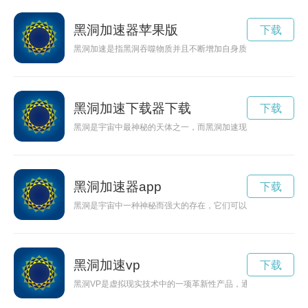
黑洞加速器苹果版
下载
黑洞加速是指黑洞吞噬物质并且不断增加自身质量的过程，这种
黑洞加速下载器下载
下载
黑洞是宇宙中最神秘的天体之一，而黑洞加速现象则使其变得更
黑洞加速器app
下载
黑洞是宇宙中一种神秘而强大的存在，它们可以加速并捕获周围
黑洞加速vp
下载
黑洞VP是虚拟现实技术中的一项革新性产品，通过其强大的虚