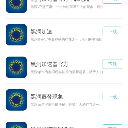
黑洞VP是宇宙中一个神秘而吸引人的现象，科学家们一直在努
黑洞加速
下载
黑洞是宇宙中最神秘的存在之一，它们拥有着巨大的引力，能够
黑洞加速器官方
下载
黑洞vp作为虚拟现实技术的最新进展，赋予人们沉浸式体验、
黑洞蒸發現象
下载
黑洞vq是宇宙中最神秘、最吸引人的存在之一。本文将带领读者