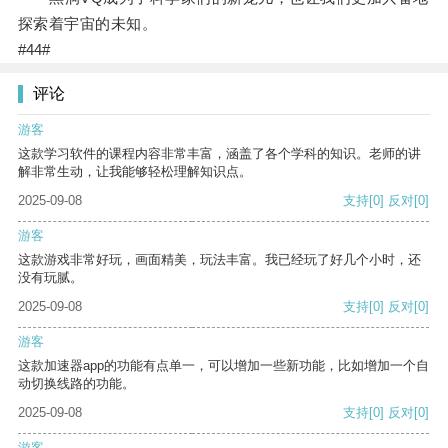
探索着宇宙的未知。
#44#
评论
游客
这款学习软件的课程内容非常丰富，涵盖了各个学科的知识。老师的讲
解非常生动，让我能够轻松理解知识点。
2025-09-08
支持
[0]
反对
[0]
游客
这款游戏非常好玩，画面精美，玩法丰富。我已经玩了好几个小时，还
没有玩腻。
2025-09-08
支持
[0]
反对
[0]
游客
这款加速器app的功能有点单一，可以增加一些新功能，比如增加一个自
动切换线路的功能。
2025-09-08
支持
[0]
反对
[0]
游客