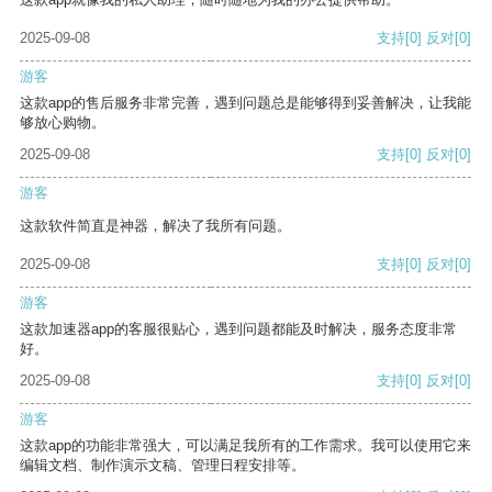
2025-09-08
支持
[0]
反对
[0]
游客
这款app的售后服务非常完善，遇到问题总是能够得到妥善解决，让我能
够放心购物。
2025-09-08
支持
[0]
反对
[0]
游客
这款软件简直是神器，解决了我所有问题。
2025-09-08
支持
[0]
反对
[0]
游客
这款加速器app的客服很贴心，遇到问题都能及时解决，服务态度非常
好。
2025-09-08
支持
[0]
反对
[0]
游客
这款app的功能非常强大，可以满足我所有的工作需求。我可以使用它来
编辑文档、制作演示文稿、管理日程安排等。