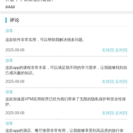
#44#
评论
游客
这款软件非常实用，可以帮助我解决很多问题。
2025-09-08
支持
[0]
反对
[0]
游客
这款app的课程非常丰富，可以满足我不同的学习需求，让我能够找到自
己感兴趣的知识。
2025-09-08
支持
[0]
反对
[0]
游客
这款加速器VPM应用程序已经为我们带来了无限的隐私保护和安全性保
护。
2025-09-08
支持
[0]
反对
[0]
游客
这款app的酒店、餐厅推荐非常有用，让我能够享受到高品质的旅行体