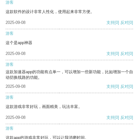
游客
这款软件的设计非常人性化，使用起来非常方便。
2025-09-08
支持
[0]
反对
[0]
游客
这个是app神器
2025-09-08
支持
[0]
反对
[0]
游客
这款加速器app的功能有点单一，可以增加一些新功能，比如增加一个自
动切换线路的功能。
2025-09-08
支持
[0]
反对
[0]
游客
这款游戏非常好玩，画面精美，玩法丰富。
2025-09-08
支持
[0]
反对
[0]
游客
这款app的游戏非常好玩，可以让我消磨时间。