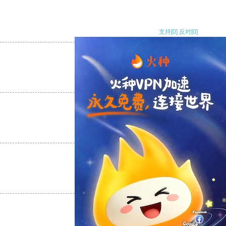
支持
[0]
反对
[0]
支持
[0]
反对
[0]
支持
[0]
反对
[0]
支持
[0]
反对
[0]