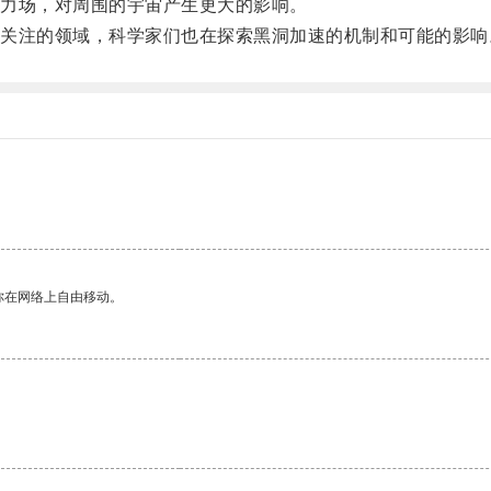
力场，对周围的宇宙产生更大的影响。
注的领域，科学家们也在探索黑洞加速的机制和可能的影响
你在网络上自由移动。
。