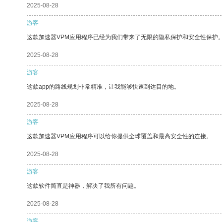
2025-08-28
游客
这款加速器VPM应用程序已经为我们带来了无限的隐私保护和安全性保护
2025-08-28
游客
这款app的路线规划非常精准，让我能够快速到达目的地。
2025-08-28
游客
这款加速器VPM应用程序可以给你提供全球覆盖和最高安全性的连接。
2025-08-28
游客
这款软件简直是神器，解决了我所有问题。
2025-08-28
游客