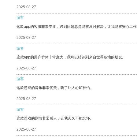
2025-08-27
游客
这款app的客服非常专业，遇到问题总是能够及时解决，让我能够安心工作
2025-08-27
游客
这款app的用户群体非常庞大，我可以结识到来自世界各地的朋友。
2025-08-27
游客
这款游戏的音乐非常优美，听了让人心旷神怡。
2025-08-27
游客
这款游戏的剧情非常感人，让我久久不能忘怀。
2025-08-27