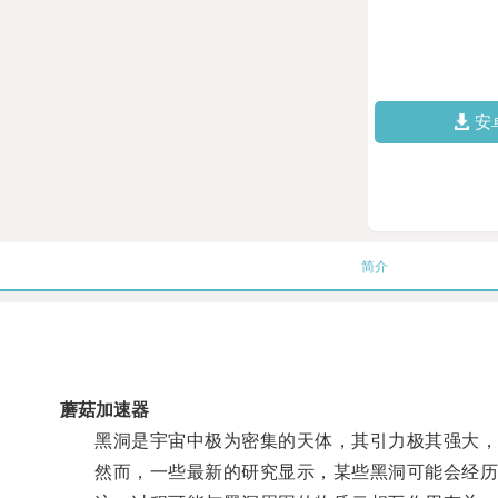
安
简介
蘑菇加速器
黑洞是宇宙中极为密集的天体，其引力极其强大，
然而，一些最新的研究显示，某些黑洞可能会经历