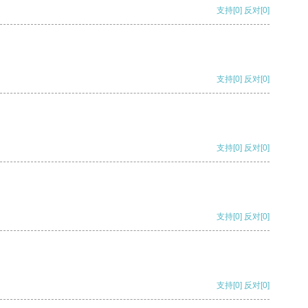
支持
[0]
反对
[0]
支持
[0]
反对
[0]
支持
[0]
反对
[0]
支持
[0]
反对
[0]
支持
[0]
反对
[0]