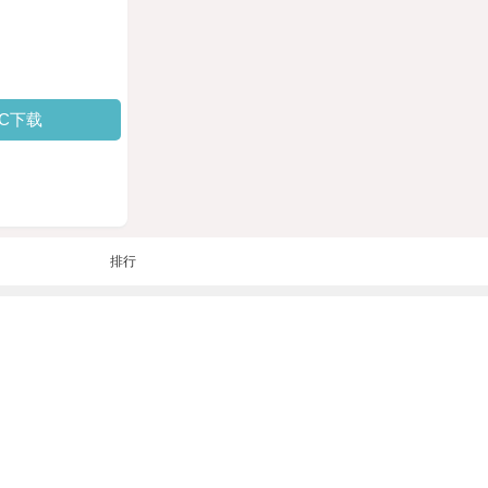
PC下载
排行