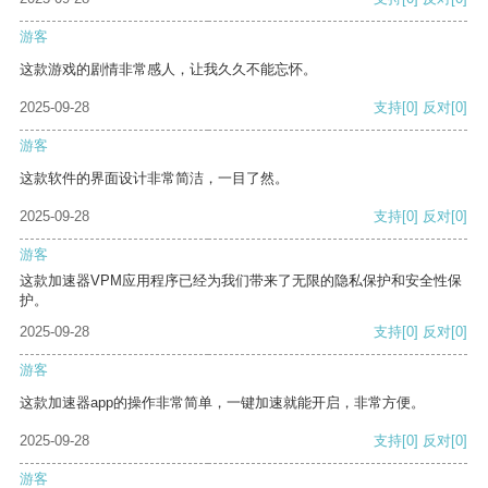
游客
这款游戏的剧情非常感人，让我久久不能忘怀。
2025-09-28
支持
[0]
反对
[0]
游客
这款软件的界面设计非常简洁，一目了然。
2025-09-28
支持
[0]
反对
[0]
游客
这款加速器VPM应用程序已经为我们带来了无限的隐私保护和安全性保
护。
2025-09-28
支持
[0]
反对
[0]
游客
这款加速器app的操作非常简单，一键加速就能开启，非常方便。
2025-09-28
支持
[0]
反对
[0]
游客