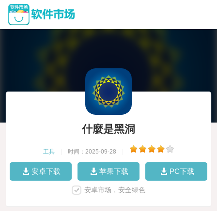
什麼是黑洞
工具
|
时间：2025-09-28
|
安卓下载
苹果下载
PC下载
安卓市场，安全绿色