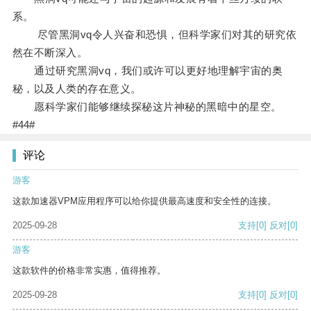
系。
尽管黑洞vq令人兴奋和恐惧，但科学家们对其的研究依
然在不断深入。
通过研究黑洞vq，我们或许可以更好地理解宇宙的奥
秘，以及人类的存在意义。
愿科学家们能够继续探秘这片神秘的黑暗中的星空。
#44#
评论
游客
这款加速器VPM应用程序可以给你提供最高速度和安全性的连接。
2025-09-28
支持
[0]
反对
[0]
游客
这款软件的价格非常实惠，值得推荐。
2025-09-28
支持
[0]
反对
[0]