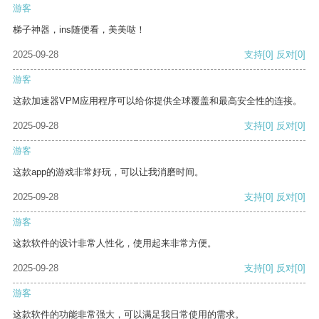
游客
梯子神器，ins随便看，美美哒！
2025-09-28
支持
[0]
反对
[0]
游客
这款加速器VPM应用程序可以给你提供全球覆盖和最高安全性的连接。
2025-09-28
支持
[0]
反对
[0]
游客
这款app的游戏非常好玩，可以让我消磨时间。
2025-09-28
支持
[0]
反对
[0]
游客
这款软件的设计非常人性化，使用起来非常方便。
2025-09-28
支持
[0]
反对
[0]
游客
这款软件的功能非常强大，可以满足我日常使用的需求。