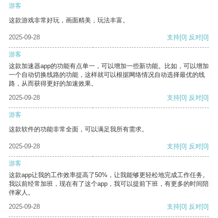
游客
这款游戏非常好玩，画面精美，玩法丰富。
2025-09-28
支持
[0]
反对
[0]
游客
这款加速器app的功能有点单一，可以增加一些新功能。比如，可以增加
一个自动切换线路的功能，这样就可以根据网络情况自动选择最优的线
路，从而获得更好的加速效果。
2025-09-28
支持
[0]
反对
[0]
游客
这款软件的功能非常全面，可以满足我所有需求。
2025-09-28
支持
[0]
反对
[0]
游客
这款app让我的工作效率提高了50%，让我能够更轻松地完成工作任务。
我以前经常加班，现在有了这个app，我可以提前下班，有更多的时间陪
伴家人。
2025-09-28
支持
[0]
反对
[0]