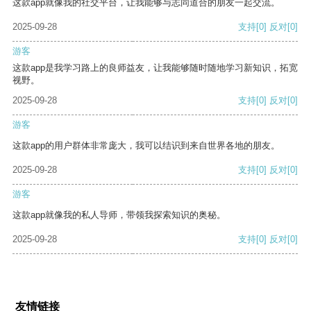
这款app就像我的社交平台，让我能够与志同道合的朋友一起交流。
2025-09-28
支持
[0]
反对
[0]
游客
这款app是我学习路上的良师益友，让我能够随时随地学习新知识，拓宽
视野。
2025-09-28
支持
[0]
反对
[0]
游客
这款app的用户群体非常庞大，我可以结识到来自世界各地的朋友。
2025-09-28
支持
[0]
反对
[0]
游客
这款app就像我的私人导师，带领我探索知识的奥秘。
2025-09-28
支持
[0]
反对
[0]
友情链接