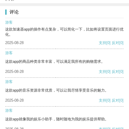
评论
游客
这款加速器app的操作有点复杂，可以简化一下，比如将设置页面进行优
化。
2025-08-28
支持
[0]
反对
[0]
游客
这款app的商品种类非常丰富，可以满足我所有的购物需求。
2025-08-28
支持
[0]
反对
[0]
游客
这款app的音乐资源非常优质，可以让我尽情享受音乐的魅力。
2025-08-28
支持
[0]
反对
[0]
游客
这款app就像我的娱乐小助手，随时随地为我的娱乐提供帮助。