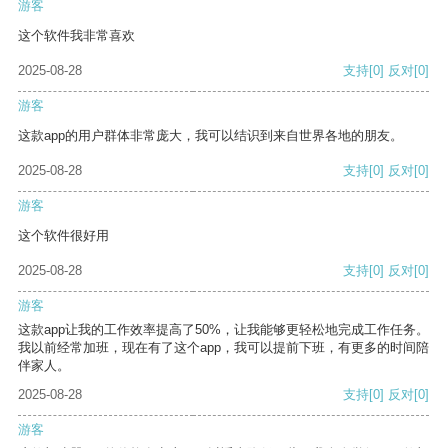
游客
这个软件我非常喜欢
2025-08-28
支持
[0]
反对
[0]
游客
这款app的用户群体非常庞大，我可以结识到来自世界各地的朋友。
2025-08-28
支持
[0]
反对
[0]
游客
这个软件很好用
2025-08-28
支持
[0]
反对
[0]
游客
这款app让我的工作效率提高了50%，让我能够更轻松地完成工作任务。
我以前经常加班，现在有了这个app，我可以提前下班，有更多的时间陪
伴家人。
2025-08-28
支持
[0]
反对
[0]
游客