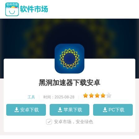
黑洞加速器下载安卓
工具
|
时间：2025-08-28
|
安卓下载
苹果下载
PC下载
安卓市场，安全绿色