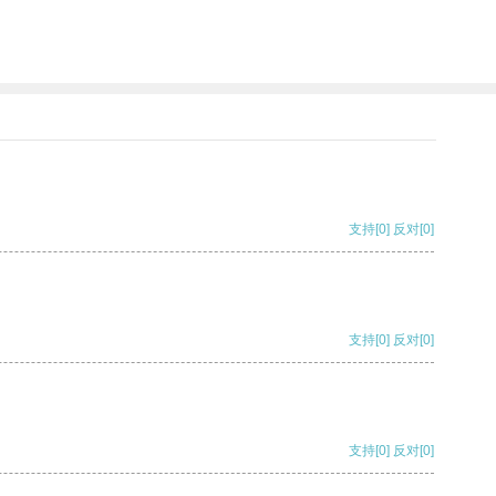
支持
[0]
反对
[0]
支持
[0]
反对
[0]
支持
[0]
反对
[0]