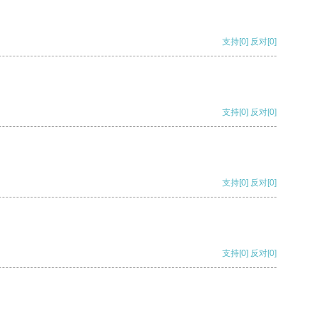
支持
[0]
反对
[0]
支持
[0]
反对
[0]
支持
[0]
反对
[0]
支持
[0]
反对
[0]