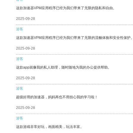
这款加速器VPM应用程序已经为我们带来了无限的隐私和自由。
2025-09-28
游客
这款加速器VPM应用程序已经为我们带来了无限的流畅体验和安全性保护
2025-09-28
游客
这款app就像我的私人助理，随时随地为我的办公提供帮助。
2025-09-28
游客
超级好用的加速器，妈妈再也不用担心我的学习啦！
2025-09-28
游客
这款游戏非常好玩，画面精美，玩法丰富。