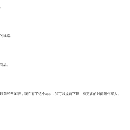
。
区的线路。
的商品。
我以前经常加班，现在有了这个app，我可以提前下班，有更多的时间陪伴家人。