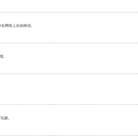
你在网络上自由移动。
绩。
有玩腻。