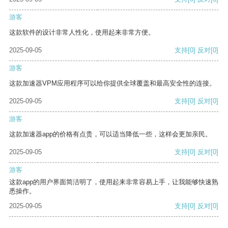
游客
这款软件的设计非常人性化，使用起来非常方便。
2025-09-05
支持
[0]
反对
[0]
游客
这款加速器VPM应用程序可以给你提供全球覆盖和最高安全性的连接。
2025-09-05
支持
[0]
反对
[0]
游客
这款加速器app的价格有点贵，可以适当降低一些，这样会更加亲民。
2025-09-05
支持
[0]
反对
[0]
游客
这款app的用户界面简洁明了，使用起来非常容易上手，让我能够快速熟
悉操作。
2025-09-05
支持
[0]
反对
[0]