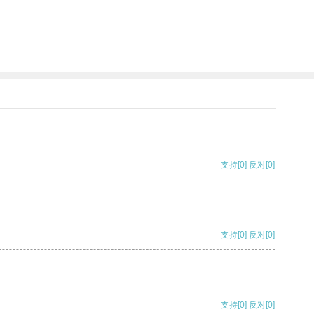
支持
[0]
反对
[0]
支持
[0]
反对
[0]
支持
[0]
反对
[0]