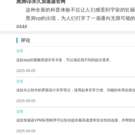
黑洞vp永久加速器官网
这种全新的科普体验不仅让人们感受到宇宙的壮丽
黑洞vp的出现，为人们打开了一扇通向无限可能的
#44#
评论
游客
这款app的视频资源非常丰富，可以满足我不同的娱乐需求。
2025-09-05
游客
这款办公软件的界面设计非常简洁，使用起来非常方便。功能的布局也很
2025-09-05
游客
这款加速器VPM应用程序可以给你提供最高速度和安全性的连接，并帮助
2025-09-05