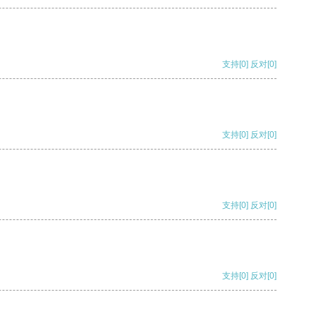
支持
[0]
反对
[0]
支持
[0]
反对
[0]
支持
[0]
反对
[0]
支持
[0]
反对
[0]