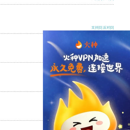
支持
[0]
反对
[0]
支持
[0]
反对
[0]
支持
[0]
反对
[0]
支持
[0]
反对
[0]