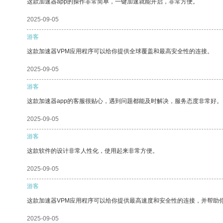
这款加速器app的操作非常简单，一键加速就能开启，非常方便。
2025-09-05
游客
这款加速器VPM应用程序可以给你提供全球覆盖和最高安全性的连接。
2025-09-05
游客
这款加速器app的客服很贴心，遇到问题都能及时解决，服务态度非常好。
2025-09-05
游客
这款软件的设计非常人性化，使用起来非常方便。
2025-09-05
游客
这款加速器VPM应用程序可以给你提供最高速度和安全性的连接，并帮助
2025-09-05