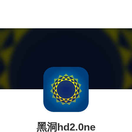
黑洞hd2.0ne