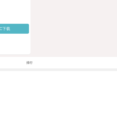
PC下载
排行