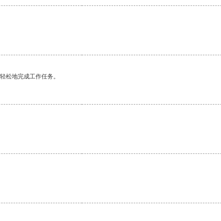
更轻松地完成工作任务。
。