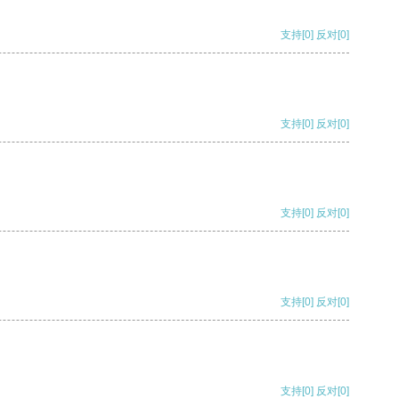
支持
[0]
反对
[0]
支持
[0]
反对
[0]
支持
[0]
反对
[0]
支持
[0]
反对
[0]
支持
[0]
反对
[0]