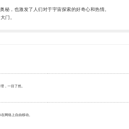
奥秘，也激发了人们对于宇宙探索的好奇心和热情。
大门。
合理，一目了然。
你在网络上自由移动。