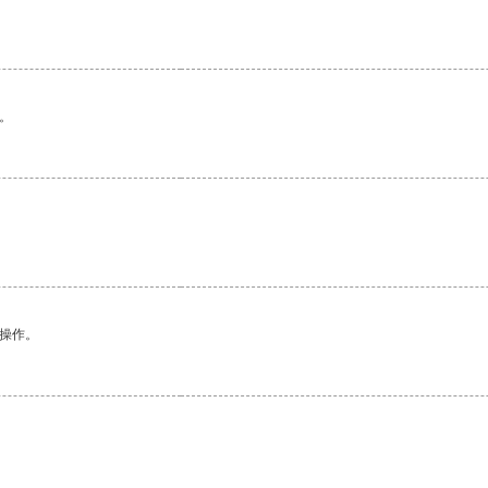
。
悉操作。